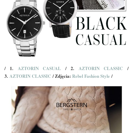
/ 1.
AZTORIN CASUAL
/ 2.
AZTORIN CLASSIC
/
3.
AZTORIN CLASSIC
/ Zdjęcia:
Rebel Fashion Style
/