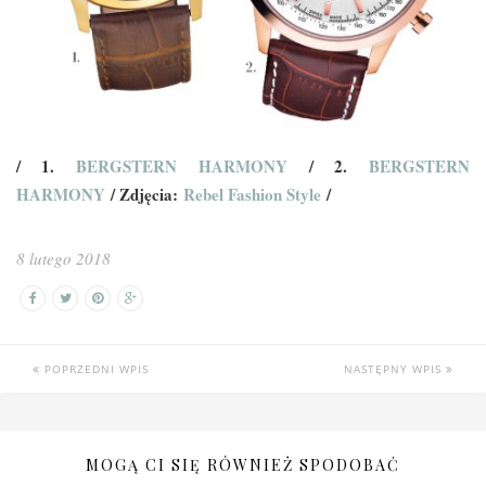
/ 1.
BERGSTERN HARMONY
/ 2.
BERGSTERN
HARMONY
/ Zdjęcia:
Rebel Fashion Style
/
8 lutego 2018
POPRZEDNI WPIS
NASTĘPNY WPIS
MOGĄ CI SIĘ RÓWNIEŻ SPODOBAĆ