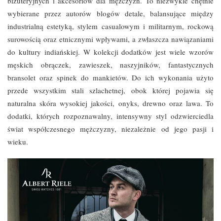
biżuteryjnych i akcesoriów dla mężczyzn. To niezwykle chętnie
wybierane przez autorów blogów detale, balansujące między
industrialną estetyką, stylem casualowym i militarnym, rockową
surowością oraz etnicznymi wpływami, a zwłaszcza nawiązaniami
do kultury indiańskiej. W kolekcji dodatków jest wiele wzorów
męskich obrączek, zawieszek, naszyjników, fantastycznych
bransolet oraz spinek do mankietów. Do ich wykonania użyto
przede wszystkim stali szlachetnej, obok której pojawia się
naturalna skóra wysokiej jakości, onyks, drewno oraz lawa. To
dodatki, których rozpoznawalny, intensywny styl odzwierciedla
świat współczesnego mężczyzny, niezależnie od jego pasji i
wieku.