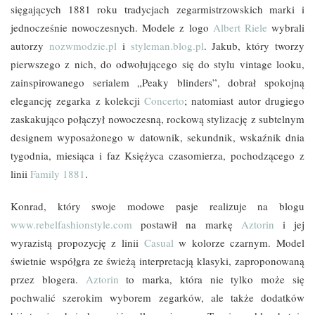
sięgających 1881 roku tradycjach zegarmistrzowskich marki i
jednocześnie nowoczesnych. Modele z logo
Albert Riele
wybrali
autorzy
nozwmodzie.pl
i
styleman.blog.pl
. Jakub, który tworzy
pierwszego z nich, do odwołującego się do stylu vintage looku,
zainspirowanego serialem „Peaky blinders”, dobrał spokojną
elegancję zegarka z kolekcji
Concerto
; natomiast autor drugiego
zaskakująco połączył nowoczesną, rockową stylizację z subtelnym
designem wyposażonego w datownik, sekundnik, wskaźnik dnia
tygodnia, miesiąca i faz Księżyca czasomierza, pochodzącego z
linii
Family 1881
.
Konrad, który swoje modowe pasje realizuje na blogu
www.rebelfashionstyle.com
postawił na markę
Aztorin
i jej
wyrazistą propozycję z linii
Casual
w kolorze czarnym. Model
świetnie współgra ze świeżą interpretacją klasyki, zaproponowaną
przez blogera.
Aztorin
to marka, która nie tylko może się
pochwalić szerokim wyborem zegarków, ale także dodatków