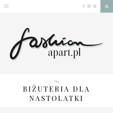
Tag
BIŻUTERIA DLA
NASTOLATKI