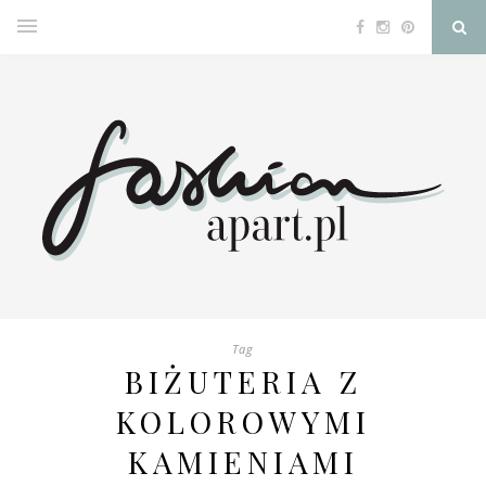
Tag
BIŻUTERIA Z
KOLOROWYMI
KAMIENIAMI