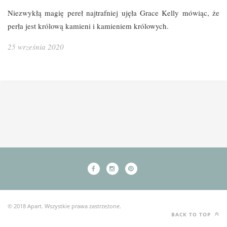
Niezwykłą magię pereł najtrafniej ujęła Grace Kelly mówiąc, że
perła jest królową kamieni i kamieniem królowych.
25 września 2020
Współczesny gambling online gaming
Vox Casino
wprowadza graczy w świat
Gambling w sieci staje się popularny dzięki online gaming, bo umożliwia
Możesz odwiedzić
https://casino-fezbet.com/pl/
, aby sprawdzić ofertę gier i
Ищете площадку с платежами в PLN и поддержкой местных методов?
© 2018 Apart. Wszystkie prawa zastrzeżone.
emocji i szansy na dodatkowy zarobek. Internetowe kasyna oferują nowoczesne
rozrywkę i potencjalny zarobek. Platformy kasynowe oferują bonusy, promocje i
atrakcyjnych bonusów przygotowanych dla graczy z Polski. Strona zapewnia
Проверьте
онлайн казино на злотые
— пополняйте счёт и выводите
Zakręć bez depozytu! Nasze kasyno online oferuje
vanguardngr.com
darmowe
BACK TO TOP
platformy z automatami i grami stołowymi, gdzie rozrywka spotyka się z
NV Casino Polska
wygodne sposoby płatności, co sprawia, że wielu graczy
szybki dostęp do slotów, zakładów sportowych oraz promocji dla nowych i
выигрыши без конвертации.
spiny od razu po rejestracji. Graj na prawdziwych slotach, wygrywaj pieniądze od
realnymi wygranymi pieniędzmi.