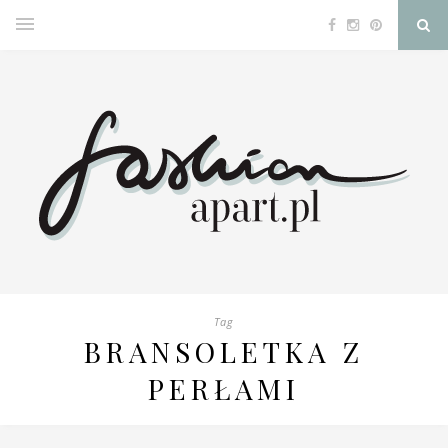
Tag
BRANSOLETKA Z
PERŁAMI