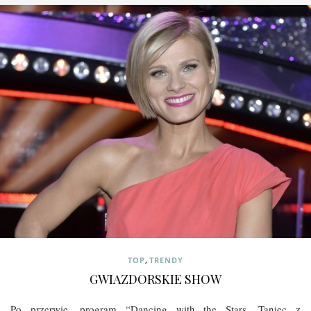
,
TOP
TRENDY
GWIAZDORSKIE SHOW
Po przerwie, program “Dancing with the Stars. Taniec z