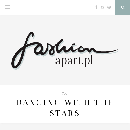
Tag
DANCING WITH THE
STARS