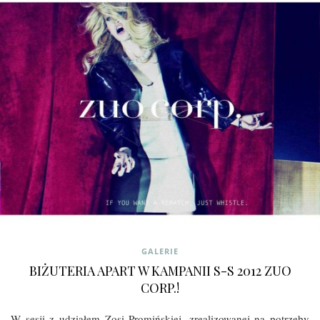
GALERIE
BIŻUTERIA APART W KAMPANII S-S 2012 ZUO
CORP.!
W sesji z udziałem Zosi Promińskiej, zrealizowanej na potrzeby