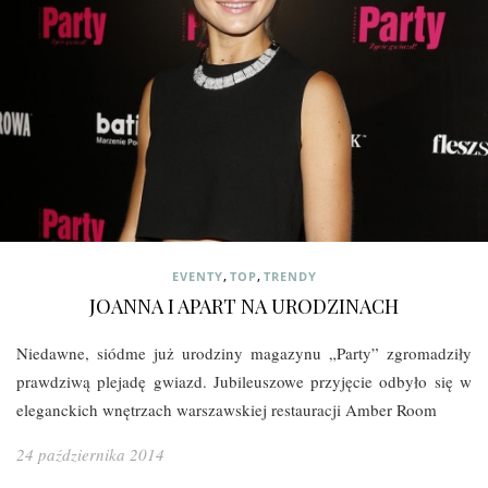
,
,
EVENTY
TOP
TRENDY
JOANNA I APART NA URODZINACH
Niedawne, siódme już urodziny magazynu „Party” zgromadziły
prawdziwą plejadę gwiazd. Jubileuszowe przyjęcie odbyło się w
eleganckich wnętrzach warszawskiej restauracji Amber Room
24 października 2014