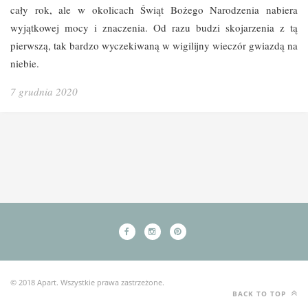
cały rok, ale w okolicach Świąt Bożego Narodzenia nabiera
wyjątkowej mocy i znaczenia. Od razu budzi skojarzenia z tą
pierwszą, tak bardzo wyczekiwaną w wigilijny wieczór gwiazdą na
niebie.
7 grudnia 2020
Współczesny gambling online gaming
Vox Casino
wprowadza graczy w świat
Gambling w sieci staje się popularny dzięki online gaming, bo umożliwia
Możesz odwiedzić
https://casino-fezbet.com/pl/
, aby sprawdzić ofertę gier i
Ищете площадку с платежами в PLN и поддержкой местных методов?
© 2018 Apart. Wszystkie prawa zastrzeżone.
emocji i szansy na dodatkowy zarobek. Internetowe kasyna oferują nowoczesne
rozrywkę i potencjalny zarobek. Platformy kasynowe oferują bonusy, promocje i
atrakcyjnych bonusów przygotowanych dla graczy z Polski. Strona zapewnia
Проверьте
онлайн казино на злотые
— пополняйте счёт и выводите
Zakręć bez depozytu! Nasze kasyno online oferuje
vanguardngr.com
darmowe
BACK TO TOP
platformy z automatami i grami stołowymi, gdzie rozrywka spotyka się z
NV Casino Polska
wygodne sposoby płatności, co sprawia, że wielu graczy
szybki dostęp do slotów, zakładów sportowych oraz promocji dla nowych i
выигрыши без конвертации.
spiny od razu po rejestracji. Graj na prawdziwych slotach, wygrywaj pieniądze od