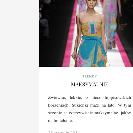
TRENDY
MAKSYMALNIE
Zwiewne, lekkie, o nieco hippisowskich
korzeniach. Sukienki maxi na lato. W tym
sezonie są rzeczywiście maksymalne, jakby
nadmuchane.
23 sierpnia 2011