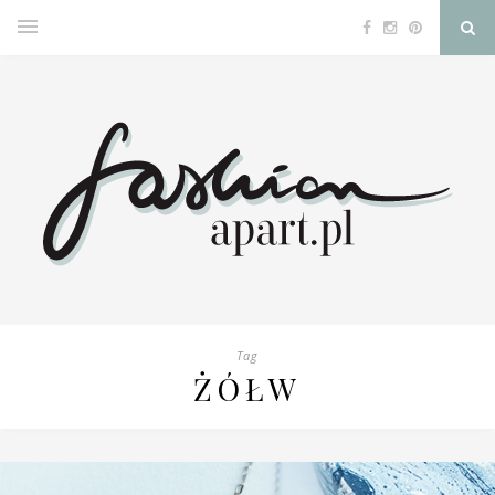
Tag
ŻÓŁW