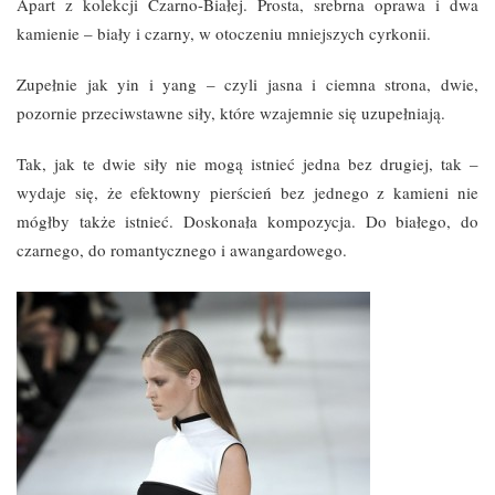
Apart z kolekcji Czarno-Białej. Prosta, srebrna oprawa i dwa
kamienie – biały i czarny, w otoczeniu mniejszych cyrkonii.
Zupełnie jak yin i yang – czyli jasna i ciemna strona, dwie,
pozornie przeciwstawne siły, które wzajemnie się uzupełniają.
Tak, jak te dwie siły nie mogą istnieć jedna bez drugiej, tak –
wydaje się, że efektowny pierścień bez jednego z kamieni nie
mógłby także istnieć. Doskonała kompozycja. Do białego, do
czarnego, do romantycznego i awangardowego.