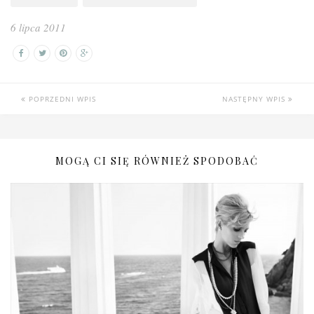
6 lipca 2011
POPRZEDNI WPIS
NASTĘPNY WPIS
MOGĄ CI SIĘ RÓWNIEŻ SPODOBAĆ