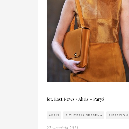
fot. East News / Akris – Paryż
AKRIS
BIŻUTERIA SREBRNA
PIERŚCION
27 września 2011