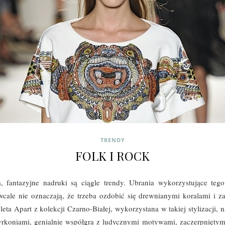
TRENDY
FOLK I ROCK
a, fantazyjne nadruki są ciągle trendy. Ubrania wykorzystujące t
ale nie oznaczają, że trzeba ozdobić się drewnianymi koralami i zał
eta Apart z kolekcji Czarno-Białej, wykorzystana w takiej stylizacji, 
koniami, genialnie współgra z ludycznymi motywami, zaczerpniętymi