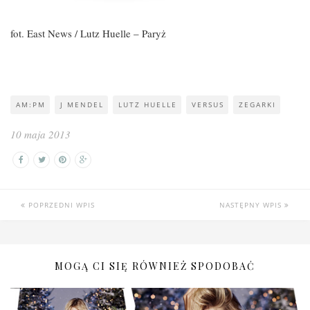
fot. East News / Lutz Huelle – Paryż
AM:PM
J MENDEL
LUTZ HUELLE
VERSUS
ZEGARKI
10 maja 2013
POPRZEDNI WPIS
NASTĘPNY WPIS
MOGĄ CI SIĘ RÓWNIEŻ SPODOBAĆ