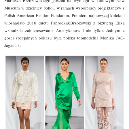
Mariusza Brzozowskiego gościła na wybiegu w kultowym New
Museum w dzielnicy Soho..
w ramach współpracy projektantów z
Polish American Fashion Fundation. Premiera najnowszej kolekcji
wiosna/lato 2016 duetu Paprocki&Brzozowski z biżuterią Elixa
wzbudziła zainteresowanie Amerykanów i nie tylko. Jednym z
gości specjalnych pokazu była polska topmodelka Monika JAC-
Jagaciak.