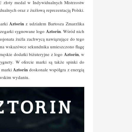
yć złoty medal w Indywidualnych Mistrzostw
ualnych oraz z żużlową reprezentacją Polski.
Aztorin
marki
z udziałem Bartosza Zmarzlika
Aztorin
z zegarki sygnowane logo
. Wśród nich
asjonata żużla zachwycą nawiązujące do tego
 a na wskazówce sekundnika umieszczono flagę
Aztorin
męskie dodatki biżuteryjne z logo
, w
ygnety. W ofercie marki są także spinki do
Aztorin
i marki
doskonale współgra z energią
zowskim wydaniu.