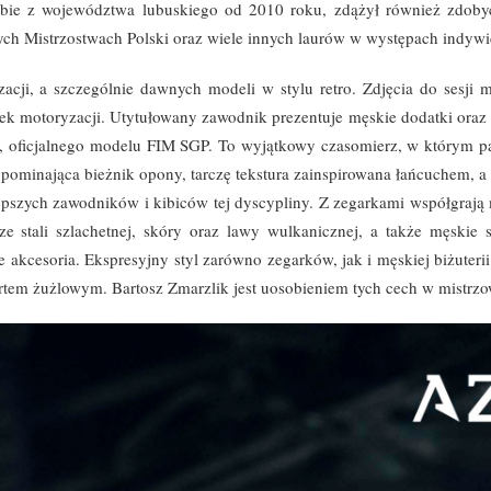
lubie z województwa lubuskiego od 2010 roku, zdążył również zdob
ych Mistrzostwach Polski oraz wiele innych laurów w występach indywid
zacji, a szczególnie dawnych modeli w stylu retro. Zdjęcia do sesji 
ek motoryzacji. Utytułowany zawodnik prezentuje męskie dodatki ora
, oficjalnego modelu FIM SGP. To wyjątkowy czasomierz, w którym p
rzypominająca bieżnik opony, tarczę tekstura zainspirowana łańcuchem,
epszych zawodników i kibiców tej dyscypliny. Z zegarkami współgrają 
 stali szlachetnej, skóry oraz lawy wulkanicznej, a także męskie s
e akcesoria. Ekspresyjny styl zarówno zegarków, jak i męskiej biżuteri
ortem żużlowym. Bartosz Zmarzlik jest uosobieniem tych cech w mistr