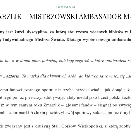
KAMPANIA
RZLIK – MISTRZOWSKI AMBASADOR M
y jest żużel, dyscyplina, za którą stoi rzesza wiernych kibiców w 
 Indywidualnego Mistrza Świata. Dlatego wybór nowego ambasador
u lat, a w domu mam pokaźną kolekcję zegarków, które odbierałem s
cy z
Aztorin
. To marka dla aktywnych osób, do których ja również się za
emu fanowi czarnego sportu nie trzeba przedstawiać – jak dotąd już
 tego po raz pierwszy, zdobywając złoty medal jako trzeci polski żużl
 iż w tym samym roku Zmarzlik – głosami fanów – sięgnął po zwycię
Aztorin
 Ambasador marki
powtórzył swój sportowy sukces, po raz drugi
tek związany jest z drużyną Stali Gorzów Wielkopolski, z którą zdo