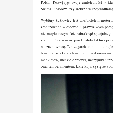
Polski. Rozwijając swoje umiejętności w k
Świata Juniorów, trzy srebrne w Indywidualn
Wybitny żużlowiec jest wielbicielem motory
zrealizowano w otoczeniu prawdziwych pereł
nie mogło oczywiście zabraknąć specjalnego
sportu detale – m.in. pasek zdobi faktura p
w szachownicę. Ten zegarek to hołd dla najl
tym bransolety z elementami wykonanymi ze
mankietów, męskie obrączki, naszyjniki i inn
oraz temperamentem, jakie kojarzą się ze sp