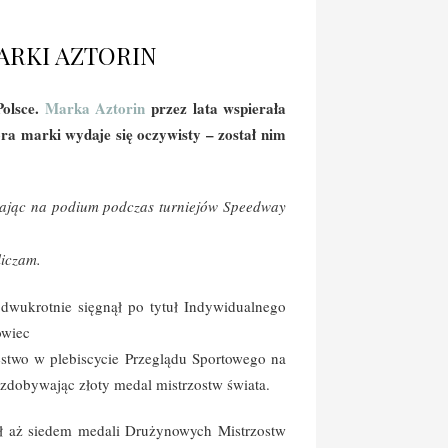
ARKI AZTORIN
Polsce.
Marka Aztorin
przez lata wspierała
a marki wydaje się oczywisty – został nim
tając na podium podczas turniejów Speedway
liczam.
 dwukrotnie sięgnął po tytuł Indywidualnego
owiec
stwo w plebiscycie Przeglądu Sportowego na
 zdobywając złoty medal mistrzostw świata.
był aż siedem medali Drużynowych Mistrzostw