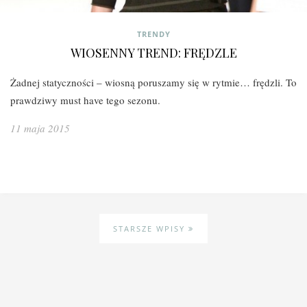
TRENDY
WIOSENNY TREND: FRĘDZLE
Żadnej statyczności – wiosną poruszamy się w rytmie… frędzli. To
prawdziwy must have tego sezonu.
11 maja 2015
STARSZE WPISY