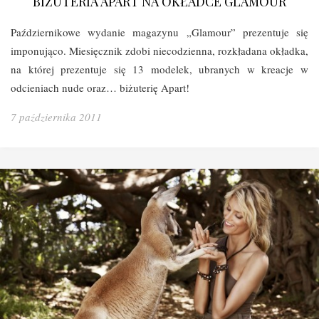
BIŻUTERIA APART NA OKŁADCE GLAMOUR
Październikowe wydanie magazynu „Glamour” prezentuje się
imponująco. Miesięcznik zdobi niecodzienna, rozkładana okładka,
na której prezentuje się 13 modelek, ubranych w kreacje w
odcieniach nude oraz… biżuterię Apart!
7 października 2011