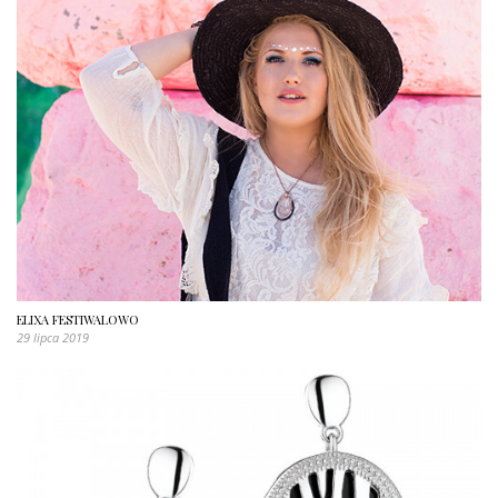
ELIXA FESTIWALOWO
29 lipca 2019