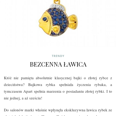
TRENDY
BEZCENNA ŁAWICA
Któż nie pamięta absolutnie klasycznej bajki o złotej rybce z
dzieciństwa? Bajkowa rybka spełniała życzenia rybaka, a
tymczasem Apart spełnia marzenia o posiadaniu złotej rybki. I to
nie jednej, a aż sześciu!
Do salonów marki właśnie wpłynęła ekskluzywna ławica rybek ze