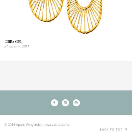
CHINA GIRL
21 września 2011
Współczesny gambling online gaming
Vox Casino
wprowadza graczy w świat
Gambling w sieci staje się popularny dzięki online gaming, bo umożliwia
Możesz odwiedzić
https://casino-fezbet.com/pl/
, aby sprawdzić ofertę gier i
Ищете площадку с платежами в PLN и поддержкой местных методов?
© 2018 Apart. Wszystkie prawa zastrzeżone.
emocji i szansy na dodatkowy zarobek. Internetowe kasyna oferują nowoczesne
rozrywkę i potencjalny zarobek. Platformy kasynowe oferują bonusy, promocje i
atrakcyjnych bonusów przygotowanych dla graczy z Polski. Strona zapewnia
Проверьте
онлайн казино на злотые
— пополняйте счёт и выводите
Zakręć bez depozytu! Nasze kasyno online oferuje
vanguardngr.com
darmowe
BACK TO TOP