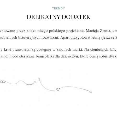
TRENDY
DELIKATNY DODATEK
jektowane przez znakomitego polskiego projektanta Macieja Zienia, ci
subtelnych biżuteryjnych rozwiązań, Apart przygotował letnią (jeszcze!
py krwi bransoletki są dostępne w salonach marki. Na cieniutkich ła
lne, nieco eteryczne bransoletki dla dziewczyn, które cenią sobie dyskr