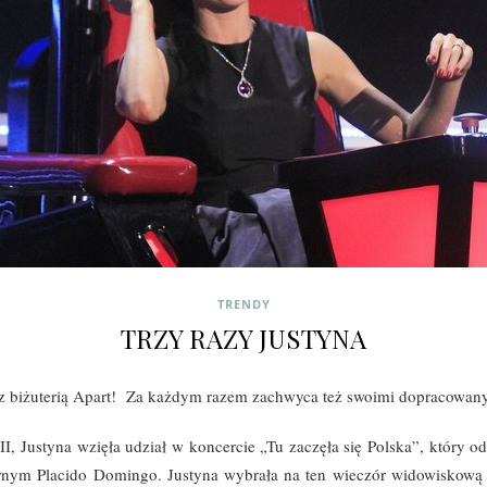
TRENDY
TRZY RAZY JUSTYNA
ię z biżuterią Apart! Za każdym razem zachwyca też swoimi dopracowany
 II, Justyna wzięła udział w koncercie „Tu zaczęła się Polska”, który 
rnym Placido Domingo. Justyna wybrała na ten wieczór widowiskową 