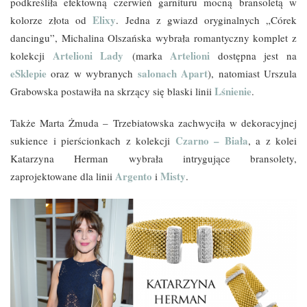
podkreśliła efektowną czerwień garnituru mocną bransoletą w
Elixy
kolorze złota od
. Jedna z gwiazd oryginalnych „Córek
dancingu”, Michalina Olszańska wybrała romantyczny komplet z
Artelioni Lady
Artelioni
kolekcji
(marka
dostępna jest na
eSklepie
salonach Apart
oraz w wybranych
), natomiast Urszula
Lśnienie
Grabowska postawiła na skrzący się blaski linii
.
Także Marta Żmuda – Trzebiatowska zachwyciła w dekoracyjnej
Czarno – Biała
sukience i pierścionkach z kolekcji
, a z kolei
Katarzyna Herman wybrała intrygujące bransolety,
Argento
Misty
zaprojektowane dla linii
i
.