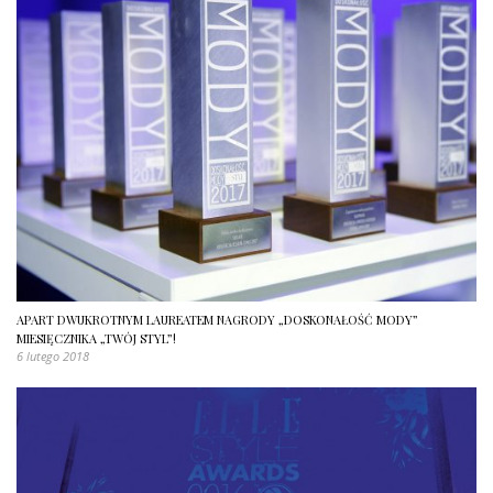
APART DWUKROTNYM LAUREATEM NAGRODY „DOSKONAŁOŚĆ MODY”
MIESIĘCZNIKA „TWÓJ STYL”!
6 lutego 2018