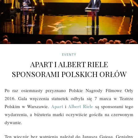
EVENTY
APART I ALBERT RIELE
SPONSORAMI POLSKICH ORŁÓW
Po raz osiemnasty przyznano Polskie Nagrody Filmowe Orły
2016. Gala wręczenia statuetek odbyła się 7 marca w Teatrze
Apart
Albert Riele
Polskim w Warszawie.
i
są sponsorami tego
wydarzenia, a biżuteria marki oczywiście gościła na czerwonym
dywanie.
Ten wieczór bez wątpienia należał do Janusza Gajosa. Genialny