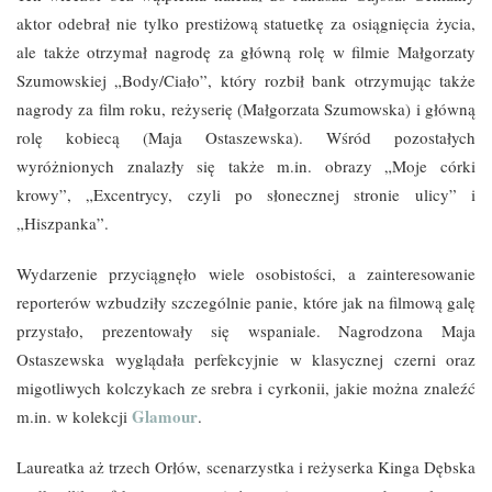
aktor odebrał nie tylko prestiżową statuetkę za osiągnięcia życia,
ale także otrzymał nagrodę za główną rolę w filmie Małgorzaty
Szumowskiej „Body/Ciało”, który rozbił bank otrzymując także
nagrody za film roku, reżyserię (Małgorzata Szumowska) i główną
rolę kobiecą (Maja Ostaszewska). Wśród pozostałych
wyróżnionych znalazły się także m.in. obrazy „Moje córki
krowy”, „Excentrycy, czyli po słonecznej stronie ulicy” i
„Hiszpanka”.
Wydarzenie przyciągnęło wiele osobistości, a zainteresowanie
reporterów wzbudziły szczególnie panie, które jak na filmową galę
przystało, prezentowały się wspaniale. Nagrodzona Maja
Ostaszewska wyglądała perfekcyjnie w klasycznej czerni oraz
migotliwych kolczykach ze srebra i cyrkonii, jakie można znaleźć
Glamour
m.in. w kolekcji
.
Laureatka aż trzech Orłów, scenarzystka i reżyserka Kinga Dębska