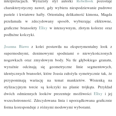
Rebellook
interpretacjach. Wyrazisty styl autorki
pozostaje
charakterystyczny nawet, gdy wybiera niespodziewanie pudrowe
pastele i kwiatowe hafty. Orientalną delikatność kimona, Magda
przełamała w zdecydowany sposób, wybierając efektowne,
Elixy
graficzne bransolety
w intensywnym, złotym kolorze oraz
podłużne kolczyki.
Joanna Biawo
z kolei postawiła na eksperymentalny look z
supermodnymi, denimowymi spodniami o niewykończonych
nogawkach oraz zmysłowym body. Na tle głębokiego granatu,
wyraźnie odcinają się geometryczne linie segmentowych,
identycznych bransolet, które Joasia założyła symetrycznie tak, że
przypominają wariację na temat mankietów. Wisienką na
stylizacyjnym torcie są kolczyki na planie trójkąta. Przykład
Elixy
dwóch odmiennych looków prezentuje możliwości
i jej
wszechstronność. Zdecydowana linia i uporządkowana graficznie
forma koresponduje z różnymi modowymi wyborami.