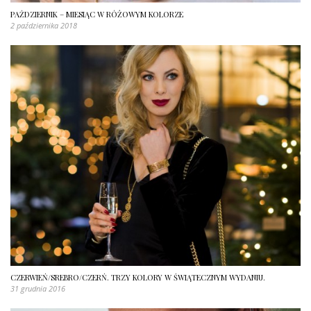
PAŹDZIERNIK – MIESIĄC W RÓŻOWYM KOLORZE
2 października 2018
CZERWIEŃ/SREBRO/CZERŃ. TRZY KOLORY W ŚWIĄTECZNYM WYDANIU.
31 grudnia 2016