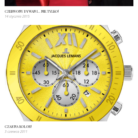
CZERWONY DYWAN I… NIE TYLKO!
14 stycznia 2015
CZAS NA KOLOR!
3 czerwca 2011