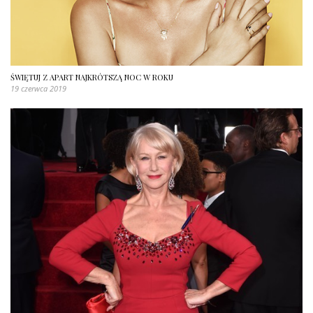
ŚWIĘTUJ Z APART NAJKRÓTSZĄ NOC W ROKU
19 czerwca 2019