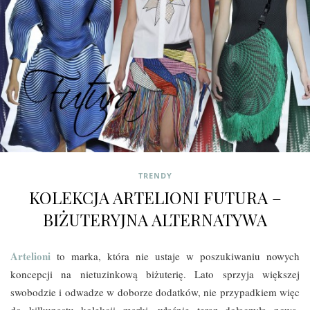
TRENDY
KOLEKCJA ARTELIONI FUTURA –
BIŻUTERYJNA ALTERNATYWA
Artelioni
to marka, która nie ustaje w poszukiwaniu nowych
koncepcji na nietuzinkową biżuterię. Lato sprzyja większej
swobodzie i odwadze w doborze dodatków, nie przypadkiem więc
do kilkunastu kolekcji marki, właśnie teraz dołączyła nowa,