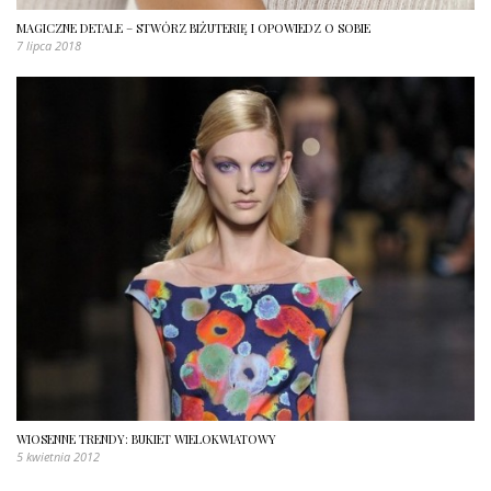
MAGICZNE DETALE – STWÓRZ BIŻUTERIĘ I OPOWIEDZ O SOBIE
7 lipca 2018
WIOSENNE TRENDY: BUKIET WIELOKWIATOWY
5 kwietnia 2012