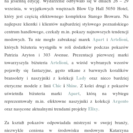
na jesienną edycję. Wydarzenie odbywało się w dniach 26 – 29
września, w wyjątkowych wnętrzach Blow Up Hall 5050 Hotel,
który jest częścią efektownego kompleksu Starego Browaru. Na
najlepsze klientki i klientów najbardziej stylowego poznańskiego
centrum handlowego, czekały m.in. pokazy najnowszych tendencji
Apart
Artelioni
modowych. Tu nie mogło zabraknąć marek
i
,
których biżuteria wystąpiła w roli dodatków podczas pokazów
Patrizia Aryton i 303 Avenue. Prezentacji pierwszej marki
Artelioni
towarzyszyła biżuteria
, a wśród wybranych wzorów
pojawiły się fantazyjne, gęsto utkane z barwnych koralików
Lady
bransolety i naszyjniki z kolekcji
oraz nieco bardziej
Chic
i
Shine
eteryczne modele z linii
. Z kolei drugi z pokazów
Apart
uświetniła biżuteria marki
, którą na wybiegu
Argento
reprezentowały m.in. efektowne naszyjniki z kolekcji
Elixy
oraz nasycone aktualnymi trendami projekty
.
Za kształt pokazów odpowiadała mistrzyni w swojej branży,
niezwykle ceniona w środowisku modowym Katarzyna