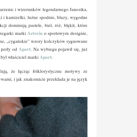
 parzenic i wizerunków legendarnego Janosika,
i i kamizelki, luźne spodnie, bluzy, wygodne
i dominują pastele, biel, róż, błękit, które
Aztorin
 zegarki marki
o sportowym designie,
syjne, „cygańskie” wzory kolczyków sygnowane
Apart
e perły od
. Na wybiegu pojawił się, już
Apart
był właściciel marki
.
ają, że łącząc folklorystyczne motywy ze
wami, i jak znakomicie przekłada je na język