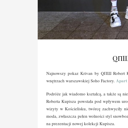
QΠШ
Najnowszy pokaz Krivan by QΠШ Robert Kup
Apart
wnętrzach warszawskiej Soho Factory.
Podróże jak wiadomo kształcą, a także są nie
Roberta Kupisza powstała pod wpływem urody
wizyty w Kościelisku, twórcę zachwyciły nie
moda, zwłaszcza pełen wolności styl snowboar
na prezentacji nowej kolekcji Kupisza.