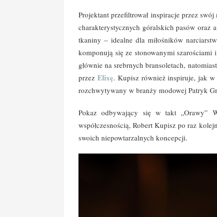
Projektant przefiltrował inspiracje przez sw
charakterystycznych góralskich pasów oraz a
tkaniny – idealne dla miłośników narciarstw
komponują się ze stonowanymi szarościami i 
głównie na srebrnych bransoletach, natomias
Elixę
przez
. Kupisz również inspiruje, jak 
rozchwytywany w branży modowej Patryk Grud
Pokaz odbywający się w takt „Orawy” Woj
współczesnością, Robert Kupisz po raz kolej
swoich niepowtarzalnych koncepcji.