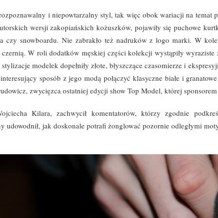
ój rozpoznawalny i niepowtarzalny styl, tak więc obok wariacji na temat
utorskich wersji zakopiańskich kożuszków, pojawiły się puchowe kurtk
a czy snowboardu. Nie zabrakło też nadruków z logo marki. W kolekcj
czernią. W roli dodatków męskiej części kolekcji wystąpiły wyraziste
t stylizacje modelek dopełniły złote, błyszczące czasomierze i ekspre
w interesujący sposób z jego modą połączyć klasyczne białe i granatow
owicz, zwycięzca ostatniej edycji show Top Model, której sponsorem 
ciecha Kilara, zachwycił komentatorów, którzy zgodnie podkreśl
ny udowodnił, jak doskonale potrafi żonglować pozornie odległymi moty