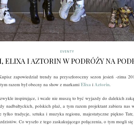
EVENTY
, ELIXA I AZTORIN W PODRÓŻY NA POD
isz zapowiedział trendy na przyszłoroczny sezon jesień -zima 2017
Elixa
Aztorin
tym razem był obecny na show z markami
i
.
zwykle inspirujące, i wcale nie muszą to być wyjazdy do dalekich zak
 nadbałtyckich, polskich plaż, a tym razem projektant zabiera nas 
 tylko tradycje, sztuka i muzyka regionu, majestatyczne piękno Tatr
dzistów. Co wyszło z tego zaskakującego połączenia, o tym mogli się 