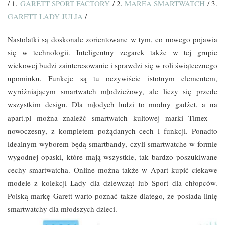
/ 1.
GARETT SPORT FACTORY
/ 2.
MAREA SMARTWATCH
/ 3.
GARETT LADY JULIA
/
Nastolatki są doskonale zorientowane w tym, co nowego pojawia
się w technologii. Inteligentny zegarek także w tej grupie
wiekowej budzi zainteresowanie i sprawdzi się w roli świątecznego
upominku. Funkcje są tu oczywiście istotnym elementem,
wyróżniającym smartwatch młodzieżowy, ale liczy się przede
wszystkim design. Dla młodych ludzi to modny gadżet, a na
apart.pl można znaleźć smartwatch kultowej marki Timex –
nowoczesny, z kompletem pożądanych cech i funkcji. Ponadto
idealnym wyborem będą smartbandy, czyli smartwatche w formie
wygodnej opaski, które mają wszystkie, tak bardzo poszukiwane
cechy smartwatcha. Online można także w Apart kupić ciekawe
modele z kolekcji Lady dla dziewcząt lub Sport dla chłopców.
Polską markę Garett warto poznać także dlatego, że posiada linię
smartwatchy dla młodszych dzieci.