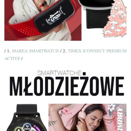
/ 1.
MAREA SMARTWATCH
/ 2.
TIMEX ICONNECT PREMIUM
ACTIVE
/