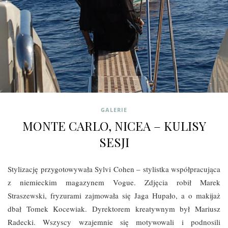
GALERIE
MONTE CARLO, NICEA – KULISY
SESJI
Stylizację przygotowywała Sylvi Cohen – stylistka współpracująca
z niemieckim magazynem Vogue. Zdjęcia robił Marek
Straszewski, fryzurami zajmowała się Jaga Hupało, a o makijaż
dbał Tomek Kocewiak.
Dyrektorem kreatywnym był Mariusz
Radecki. Wszyscy wzajemnie się motywowali i podnosili