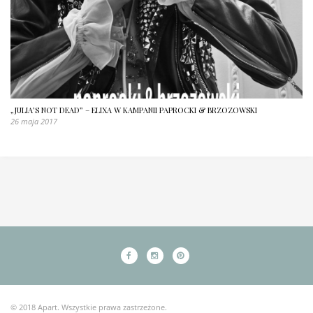
„JULIA’S NOT DEAD” – ELIXA W KAMPANII PAPROCKI & BRZOZOWSKI
26 maja 2017
Współczesny gambling online gaming
Vox Casino
wprowadza graczy w świat
Gambling w sieci staje się popularny dzięki online gaming, bo umożliwia
Możesz odwiedzić
https://casino-fezbet.com/pl/
, aby sprawdzić ofertę gier i
Ищете площадку с платежами в PLN и поддержкой местных методов?
© 2018 Apart. Wszystkie prawa zastrzeżone.