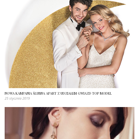
NOWA KAMPANIA ŚLUBNA APART Z UDZIAŁEM GWIAZD TOP MODEL
25 stycznia 2019