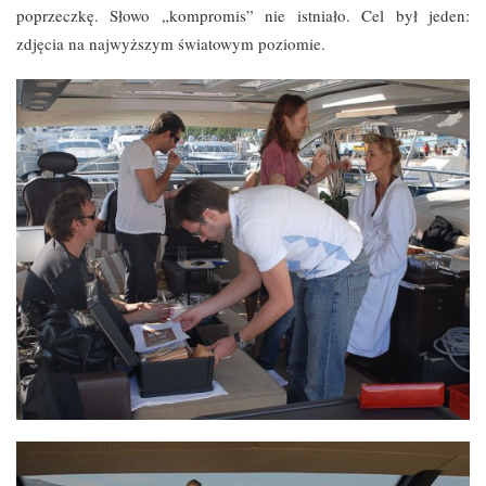
poprzeczkę. Słowo „kompromis” nie istniało. Cel był jeden:
zdjęcia na najwyższym światowym poziomie.