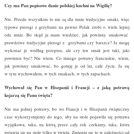
Czy ma Pan popisowe danie polskiej kuchni na Wigilię?
Nie. Przede wszystkim to nie są dla mnie tradycyjne smaki, więc
typowe pierogi z grzybami na pewno Polak zrobi o wiele lepiej
ode mnie. Bo skąd ja mam wiedzieć, jak powinny smakować
prawdziwe tradycyjne pierogi z grzybami czy barszcz? Ja mogę
wykonać je według przepisu, ale czy ten smak jest taki, jaki
powinien być? Nie wiem. Co innego potrawy francuskie, wiem,
jak powinny smakować, bo gotuję je od lat, całe życie. Ja się
w tym wychowałem, w tych smakach, w tych zapachach.
Wychował się Pan w Hiszpanii i Francji – z jaką potrawą
kojarzą się Panu święta?
Nie ma jednej potrawy, bo we Francji i w Hiszpanii świąteczny
czas wykorzystujemy do tego, aby na stole pojawiła się potrawa
wyjątkowa, taka, na którą przez cały rok czekamy, taka, która
pojawia się na stole tylko w święta. Zmienia się to w zależności od