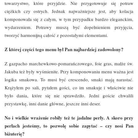
towarzystwo, które przyjdzie. Nie przygotowuje się potraw
ciężkich czy ostrych. Jednak najważniejsze jest, aby kolacja
komponowała się z całym, w tym przypadku bardzo eleganckim,
wydarzeniem. Potrawy muszą być dopełnieniem przyjęcia,
tworzyć harmonijną całość z pozostałymi elementami.
Z której części tego menu był Pan najbardziej zadowolony?
Z gazpacho marchewkowo-pomarańczowego, foie gras, małże św.
Jakuba też były wyśmienite. Przy komponowaniu menu ważna jest
logika smakowa. To musi być crescendo, smaki mają narastać.
Krążyłem po sali, pytałem gości, co im smakuje i właściwie nie
było dania, które się nie sprawdziło. Jedni goście chwalili
przystawkę, inni danie główne, jeszcze inni deser.
No i wielkie wrażenie robiły też te jadalne perły. A skoro przy
perłach jesteśmy, to pozwolę sobie zapytać – czy nosi Pan
biżuterię?