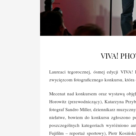
VIVA! PH
Laureaci tegorocznej, ósmej edycji VIVA!
zwycięzcom fotograficznego konkursu, która 
Mecenat nad konkursem oraz wystawą obję
Horowitz (przewodniczący), Katarzyna Przyb
fotograf Sandro Miller, dziennikarz muzyczny
niełatwe, bowiem do konkursu zgłoszono po
poszczególnych kategoriach wyróżniono aut
Fujifilm – reportaż sportowy), Piotr Kosiń