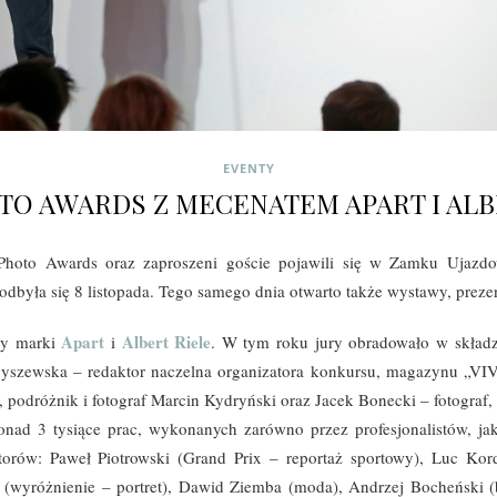
EVENTY
OTO AWARDS Z MECENATEM APART I ALB
 Photo Awards oraz zaproszeni goście pojawili się w Zamku Ujazdo
odbyła się 8 listopada. Tego samego dnia otwarto także wystawy, preze
Apart
Albert Riele
ły marki
i
. W tym roku jury obradowało w składz
yszewska – redaktor naczelna organizatora konkursu, magazynu „VIV
, podróżnik i fotograf Marcin Kydryński oraz Jacek Bonecki – fotograf, 
nad 3 tysiące prac, wykonanych zarówno przez profesjonalistów, jak
orów: Paweł Piotrowski (Grand Prix – reportaż sportowy), Luc Kord
ski (wyróżnienie – portret), Dawid Ziemba (moda), Andrzej Bocheński 