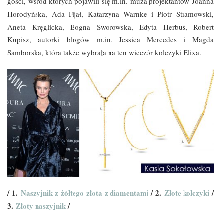
gości, wśród których pojawili się m.in. muza projektantów Joanna
Horodyńska, Ada Fijał, Katarzyna Warnke i Piotr Stramowski,
Aneta Kręglicka, Bogna Sworowska, Edyta Herbuś, Robert
Kupisz, autorki blogów m.in. Jessica Mercedes i Magda
Samborska, która także wybrała na ten wieczór kolczyki Elixa.
/ 1.
Naszyjnik z żółtego złota z diamentami
/ 2.
Złote kolczyki
/
3.
Złoty naszyjnik
/