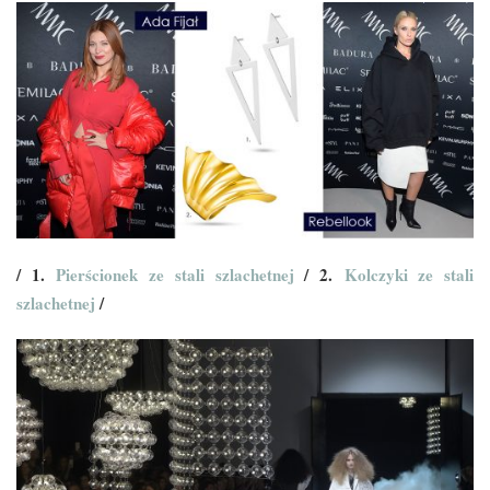
/ 1.
Pierścionek ze stali szlachetnej
/ 2.
Kolczyki ze stali
szlachetnej
/