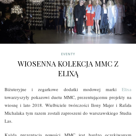
EVENTY
WIOSENNA KOLEKCJA MMC Z
ELIXĄ
Biżuteryjne i zegarkowe dodatki modowej marki
Elixa
towarzyszyły pokazowi duetu MMC, prezentującemu projekty na
wiosnę i lato 2018. Wielbiciele twórczości Ilony Majer i Rafała
Michalaka tym razem zostali zaproszeni do warszawskiego Studia
Las.
Każda prezentacja nowości MMC jest bardzo oczekiwanym