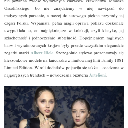
nie powinna zwieść wytrawnych znawców krawiectwa Tomasza
Ossolińskiego, bo nie znajdziemy w niej nawiązań do
tradycyjnych parzenic, a raczej do surowego piękna przyrody tej
części Polski. Wspaniała, pełna magii oprawa pokazu doskonale
uwypuklała to, co najpiękniejsze w kolekcji, czyli klasykę, jej
szlachetność i jednocześnie subtelność. Dopełnieniem mglistych
barw i wyrafinowanych krojów były przede wszystkim eleganckie
Albert Riele
zegarki marki
. Szczególnie stylowo prezentowały się
kieszonkowe modele na łańcuszku z limitowanej linii Family 1881
Limited Edition. W roli dodatków pojawiła się także – osadzona w
Artelioni
najgorętszych trendach – nowoczesna biżuteria
.