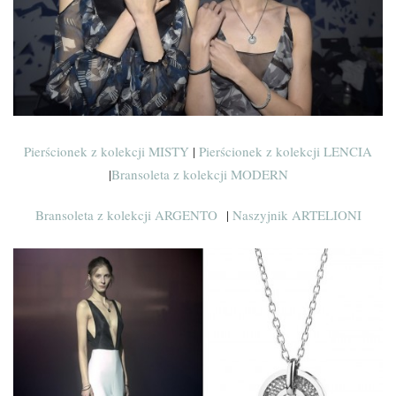
Pierścionek z kolekcji MISTY
|
Pierścionek z kolekcji LENCIA
|
Bransoleta z kolekcji MODERN
Bransoleta z kolekcji ARGENTO
|
Naszyjnik ARTELIONI