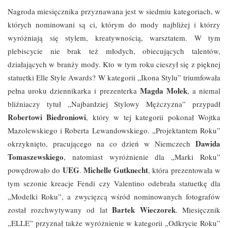
Nagroda miesięcznika przyznawana jest w siedmiu kategoriach, w
których nominowani są ci, którym do mody najbliżej i którzy
wyróżniają się stylem, kreatywnością, warsztatem. W tym
plebiscycie nie brak też młodych, obiecujących talentów,
działających w branży mody. Kto w tym roku cieszył się z pięknej
statuetki Elle Style Awards? W kategorii „Ikona Stylu” triumfowała
Magda Mołek
pełna uroku dziennikarka i prezenterka
, a niemal
bliźniaczy tytuł „Najbardziej Stylowy Mężczyzna” przypadł
Robertowi Biedroniowi
, który w tej kategorii pokonał Wojtka
Mazolewskiego i Roberta Lewandowskiego. „Projektantem Roku”
Dawida
okrzyknięto, pracującego na co dzień w Niemczech
Tomaszewskiego
, natomiast wyróżnienie dla „Marki Roku”
UEG
Michelle Gutknecht
powędrowało do
.
, która prezentowała w
tym sezonie kreacje Fendi czy Valentino odebrała statuetkę dla
„Modelki Roku”, a zwycięzcą wśród nominowanych fotografów
Bartek Wieczorek
został rozchwytywany od lat
. Miesięcznik
„ELLE” przyznał także wyróżnienie w kategorii „Odkrycie Roku”