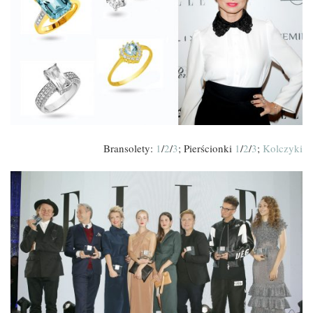
Bransolety:
1
/
2
/
3
; Pierścionki
1
/
2
/
3
;
Kolczyki