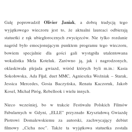
Olivier Janiak
Galę poprowadził
, a dobrą tradycją tego
wyjątkowego wieczoru jest to, że aktualni laureaci odbierają
statuetki z rąk ubiegłorocznych zwycięzców. Nie tylko rozdanie
nagród było emocjonującym punktem programu tego wieczoru,
bowiem specjalnie dla gości gali wystąpiła utalentowana
wokalistka Mela Koteluk. Zarówno ją, jak i nagrodzonych,
oklaskiwała plejada gwiazd, wśród których byli m.in.: Kasia
Sokołowska, Ada Fijał, duet MMC, Agnieszka Woźniak – Starak,
Jessica Mercedes, Gosia Baczyńska, Renata Kaczoruk, Jakob
Kosel, Michał Piróg, Rebellook i wielu innych.
Nieco wcześniej, bo w trakcie Festiwalu Polskich Filmów
Fabularnych w Gdyni, „ELLE” przyznało Kryształową Gwiazdę
Piotrowi Domalewskiemu za autorski, zachwycający debiut
filmowy „Cicha noc”. Także ta wyjątkowa statuetka została