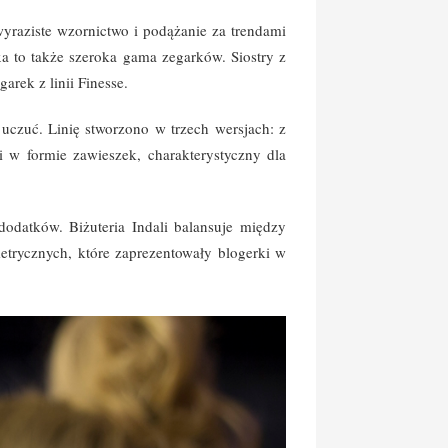
wyraziste wzornictwo i podążanie za trendami
a to także szeroka gama zegarków. Siostry z
arek z linii Finesse.
uczuć. Linię stworzono w trzech wersjach: z
mi w formie zawieszek, charakterystyczny dla
dodatków. Biżuteria Indali balansuje między
metrycznych, które zaprezentowały blogerki w