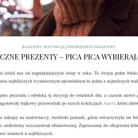
,
BLOGOWE INSPIRACJE
PRZEWODNIK ZAKUPOWY
CZNE PREZENTY – PICA PICA WYBIERAJ
ni dzieli nas od najpiękniejszych świąt w roku. To święta pełne blisk
ia najbliższych wymarzonym upominkiem to jedna z najmilszych trady
upno prezentu i odwleka tę decyzję do ostatnich dni, a czasem nawe
Apart
ygotowały bajkowy przewodnik po trzech kolekcjach
, które uł
e zakupy na malowniczy, berliński jarmark, gdzie towarzyszyła im bi
ch, unikniemy rozczarowań obdarowanej. Zapraszamy do obejrzenia klim
wić uśmiech u najbliższych.