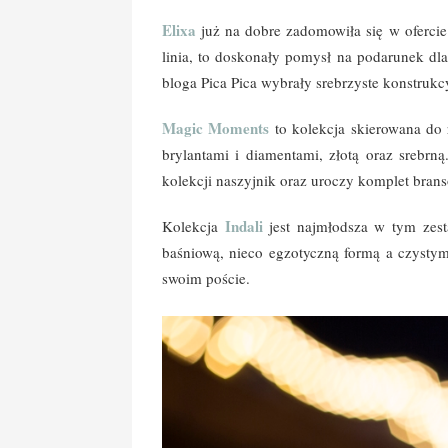
Elixa
już na dobre zadomowiła się w oferci
linia, to doskonały pomysł na podarunek dl
bloga Pica Pica wybrały srebrzyste konstrukcy
Magic Moments
to kolekcja skierowana do 
brylantami i diamentami, złotą oraz srebrną
kolekcji naszyjnik oraz uroczy komplet brans
Indali
Kolekcja
jest najmłodsza w tym zest
baśniową, nieco egzotyczną formą a czystymi
swoim poście.