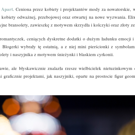
Apart
e
. Ceniona przez kobiety i projektantów mody za nowatorskie, 
a kobiety odważnej, przebojowej oraz otwartej na nowe wyzwania. Elix
jne bransolety, zawieszkę z motywem skrzydła i kolczyki oraz złoty zeg
romantyczek, ceniących dyskretne dodatki o dużym ładunku emocji i 
. Blogerki wybrały tę ostatnią, a z niej mini pierścionki z symbola
olety i naszyjnika z motywem śnieżynki i blaskiem cyrkonii.
awie, ale błyskawicznie znalazła rzesze wielbicielek nietuzinkowym 
 graficznie projektami, jak naszyjniki, oparte na prostocie figur geo