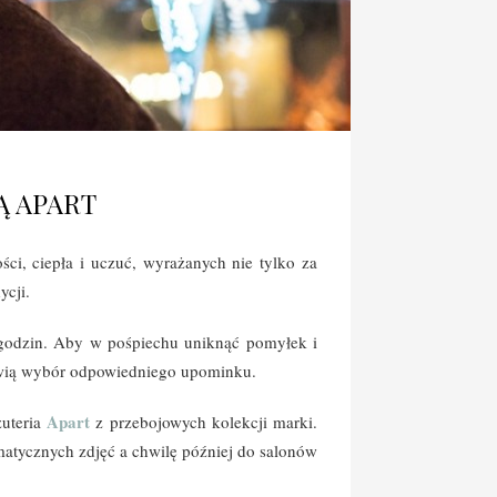
Ą APART
ości, ciepła i uczuć, wyrażanych nie tylko za
cji.
t godzin. Aby w pośpiechu uniknąć pomyłek i
atwią wybór odpowiedniego upominku.
Apart
żuteria
z przebojowych kolekcji marki.
atycznych zdjęć a chwilę później do salonów